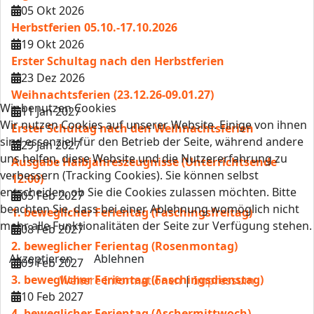
05 Okt 2026
Herbstferien 05.10.-17.10.2026
19 Okt 2026
Erster Schultag nach den Herbstferien
23 Dez 2026
Weihnachtsferien (23.12.26-09.01.27)
Wir benutzen Cookies
11 Jan 2027
Wir nutzen Cookies auf unserer Website. Einige von ihnen
Erster Schultag nach den Weihnachtsferien
sind essenziell für den Betrieb der Seite, während andere
29 Jan 2027
uns helfen, diese Website und die Nutzererfahrung zu
Ausgabe Halbjahreszeugnisse (Unterrichtsende
verbessern (Tracking Cookies). Sie können selbst
12:00)
entscheiden, ob Sie die Cookies zulassen möchten. Bitte
05 Feb 2027
beachten Sie, dass bei einer Ablehnung womöglich nicht
1. beweglicher Ferientag (Faschingsfreitag)
mehr alle Funktionalitäten der Seite zur Verfügung stehen.
08 Feb 2027
2. beweglicher Ferientag (Rosenmontag)
Akzeptieren
Ablehnen
09 Feb 2027
3. beweglicher Ferientag (Faschingsdienstag)
Weitere Informationen
|
Impressum
10 Feb 2027
4. beweglicher Ferientag (Aschermittwoch)