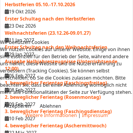
Herbstferien 05.10.-17.10.2026
19 Okt 2026
Erster Schultag nach den Herbstferien
23 Dez 2026
Weihnachtsferien (23.12.26-09.01.27)
11 Jan 2027
Wir benutzen Cookies
Erster Schultag nach den Weihnachtsferien
Wir nutzen Cookies auf unserer Website. Einige von ihnen
29 Jan 2027
sind essenziell für den Betrieb der Seite, während andere
Ausgabe Halbjahreszeugnisse (Unterrichtsende
uns helfen, diese Website und die Nutzererfahrung zu
12:00)
verbessern (Tracking Cookies). Sie können selbst
05 Feb 2027
entscheiden, ob Sie die Cookies zulassen möchten. Bitte
1. beweglicher Ferientag (Faschingsfreitag)
beachten Sie, dass bei einer Ablehnung womöglich nicht
08 Feb 2027
mehr alle Funktionalitäten der Seite zur Verfügung stehen.
2. beweglicher Ferientag (Rosenmontag)
09 Feb 2027
Akzeptieren
Ablehnen
3. beweglicher Ferientag (Faschingsdienstag)
Weitere Informationen
|
Impressum
10 Feb 2027
4. beweglicher Ferientag (Aschermittwoch)
22 Mär 2027