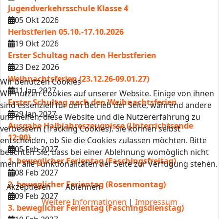
Jugendverkehrsschule Klasse 4
05 Okt 2026
Herbstferien 05.10.-17.10.2026
19 Okt 2026
Erster Schultag nach den Herbstferien
23 Dez 2026
Weihnachtsferien (23.12.26-09.01.27)
Wir benutzen Cookies
11 Jan 2027
Wir nutzen Cookies auf unserer Website. Einige von ihnen
Erster Schultag nach den Weihnachtsferien
sind essenziell für den Betrieb der Seite, während andere
29 Jan 2027
uns helfen, diese Website und die Nutzererfahrung zu
Ausgabe Halbjahreszeugnisse (Unterrichtsende
verbessern (Tracking Cookies). Sie können selbst
12:00)
entscheiden, ob Sie die Cookies zulassen möchten. Bitte
05 Feb 2027
beachten Sie, dass bei einer Ablehnung womöglich nicht
1. beweglicher Ferientag (Faschingsfreitag)
mehr alle Funktionalitäten der Seite zur Verfügung stehen.
08 Feb 2027
2. beweglicher Ferientag (Rosenmontag)
Akzeptieren
Ablehnen
09 Feb 2027
Weitere Informationen
|
Impressum
3. beweglicher Ferientag (Faschingsdienstag)