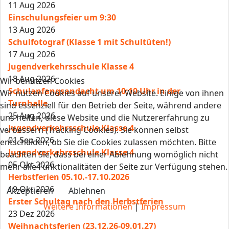
11 Aug 2026
Einschulungsfeier um 9:30
13 Aug 2026
Schulfotograf (Klasse 1 mit Schultüten!)
17 Aug 2026
Jugendverkehrsschule Klasse 4
18 Aug 2026
Wir benutzen Cookies
Schulanfangsandacht um 10:10 Uhr in der
Wir nutzen Cookies auf unserer Website. Einige von ihnen
Turnhalle
sind essenziell für den Betrieb der Seite, während andere
25 Aug 2026
uns helfen, diese Website und die Nutzererfahrung zu
Jugendverkehrsschule Klasse 4
verbessern (Tracking Cookies). Sie können selbst
01 Sep 2026
entscheiden, ob Sie die Cookies zulassen möchten. Bitte
Jugendverkehrsschule Klasse 4
beachten Sie, dass bei einer Ablehnung womöglich nicht
05 Okt 2026
mehr alle Funktionalitäten der Seite zur Verfügung stehen.
Herbstferien 05.10.-17.10.2026
19 Okt 2026
Akzeptieren
Ablehnen
Erster Schultag nach den Herbstferien
Weitere Informationen
|
Impressum
23 Dez 2026
Weihnachtsferien (23.12.26-09.01.27)