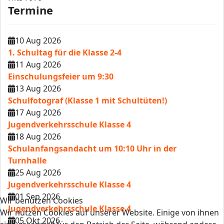
Termine
10 Aug 2026
1. Schultag für die Klasse 2-4
11 Aug 2026
Einschulungsfeier um 9:30
13 Aug 2026
Schulfotograf (Klasse 1 mit Schultüten!)
17 Aug 2026
Jugendverkehrsschule Klasse 4
18 Aug 2026
Schulanfangsandacht um 10:10 Uhr in der
Turnhalle
25 Aug 2026
Jugendverkehrsschule Klasse 4
01 Sep 2026
Wir benutzen Cookies
Jugendverkehrsschule Klasse 4
Wir nutzen Cookies auf unserer Website. Einige von ihnen
05 Okt 2026