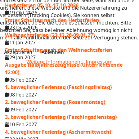
sind essenziell für den Betrieb der Seite, während andere
Herbstferien 05.10.-17.10.2026
uns helfen, diese Website und die Nutzererfahrung zu
19 Okt 2026
verbessern (Tracking Cookies). Sie können selbst
Erster Schultag nach den Herbstferien
entscheiden, ob Sie die Cookies zulassen möchten. Bitte
23 Dez 2026
beachten Sie, dass bei einer Ablehnung womöglich nicht
Weihnachtsferien (23.12.26-09.01.27)
mehr alle Funktionalitäten der Seite zur Verfügung stehen.
11 Jan 2027
Erster Schultag nach den Weihnachtsferien
Akzeptieren
Ablehnen
29 Jan 2027
Weitere Informationen
|
Impressum
Ausgabe Halbjahreszeugnisse (Unterrichtsende
12:00)
05 Feb 2027
1. beweglicher Ferientag (Faschingsfreitag)
08 Feb 2027
2. beweglicher Ferientag (Rosenmontag)
09 Feb 2027
3. beweglicher Ferientag (Faschingsdienstag)
10 Feb 2027
4. beweglicher Ferientag (Aschermittwoch)