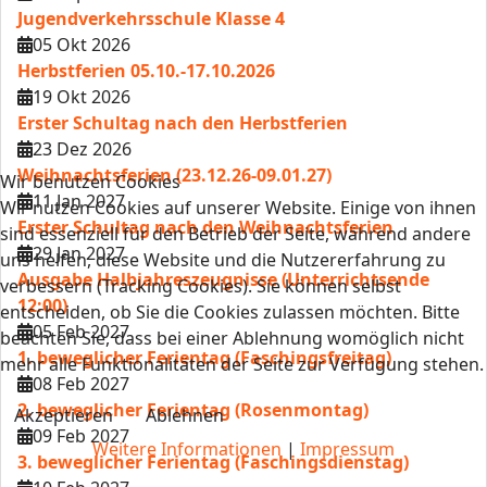
Jugendverkehrsschule Klasse 4
05 Okt 2026
Herbstferien 05.10.-17.10.2026
19 Okt 2026
Erster Schultag nach den Herbstferien
23 Dez 2026
Weihnachtsferien (23.12.26-09.01.27)
Wir benutzen Cookies
11 Jan 2027
Wir nutzen Cookies auf unserer Website. Einige von ihnen
Erster Schultag nach den Weihnachtsferien
sind essenziell für den Betrieb der Seite, während andere
29 Jan 2027
uns helfen, diese Website und die Nutzererfahrung zu
Ausgabe Halbjahreszeugnisse (Unterrichtsende
verbessern (Tracking Cookies). Sie können selbst
12:00)
entscheiden, ob Sie die Cookies zulassen möchten. Bitte
05 Feb 2027
beachten Sie, dass bei einer Ablehnung womöglich nicht
1. beweglicher Ferientag (Faschingsfreitag)
mehr alle Funktionalitäten der Seite zur Verfügung stehen.
08 Feb 2027
2. beweglicher Ferientag (Rosenmontag)
Akzeptieren
Ablehnen
09 Feb 2027
Weitere Informationen
|
Impressum
3. beweglicher Ferientag (Faschingsdienstag)