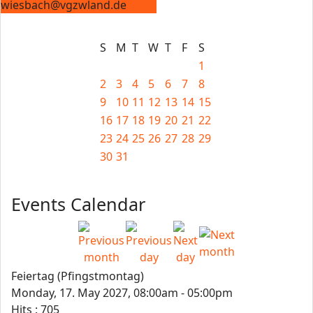
wiesbach@vgzwland.de
S
M
T
W
T
F
S
1
2
3
4
5
6
7
8
9
10
11
12
13
14
15
16
17
18
19
20
21
22
23
24
25
26
27
28
29
30
31
Events Calendar
Feiertag (Pfingstmontag)
Monday, 17. May 2027, 08:00am - 05:00pm
Hits
: 705