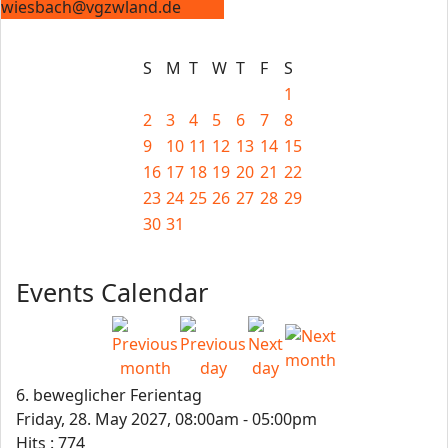
wiesbach@vgzwland.de
S
M
T
W
T
F
S
1
2
3
4
5
6
7
8
9
10
11
12
13
14
15
16
17
18
19
20
21
22
23
24
25
26
27
28
29
30
31
Events Calendar
6. beweglicher Ferientag
Friday, 28. May 2027, 08:00am - 05:00pm
Hits
: 774