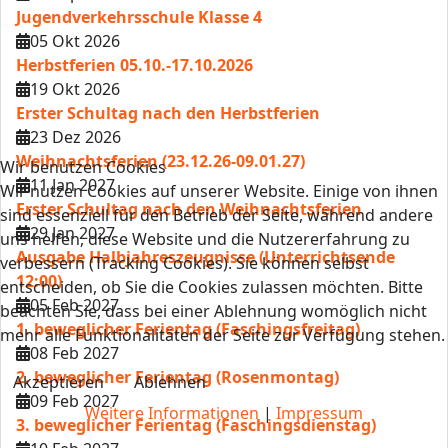
Jugendverkehrsschule Klasse 4
05 Okt 2026
Herbstferien 05.10.-17.10.2026
19 Okt 2026
Erster Schultag nach den Herbstferien
23 Dez 2026
Weihnachtsferien (23.12.26-09.01.27)
Wir benutzen Cookies
11 Jan 2027
Wir nutzen Cookies auf unserer Website. Einige von ihnen
Erster Schultag nach den Weihnachtsferien
sind essenziell für den Betrieb der Seite, während andere
29 Jan 2027
uns helfen, diese Website und die Nutzererfahrung zu
Ausgabe Halbjahreszeugnisse (Unterrichtsende
verbessern (Tracking Cookies). Sie können selbst
12:00)
entscheiden, ob Sie die Cookies zulassen möchten. Bitte
05 Feb 2027
beachten Sie, dass bei einer Ablehnung womöglich nicht
1. beweglicher Ferientag (Faschingsfreitag)
mehr alle Funktionalitäten der Seite zur Verfügung stehen.
08 Feb 2027
2. beweglicher Ferientag (Rosenmontag)
Akzeptieren
Ablehnen
09 Feb 2027
Weitere Informationen
|
Impressum
3. beweglicher Ferientag (Faschingsdienstag)