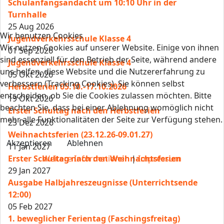
Schulanfangsandacht um 10:10 Uhr in der
Turnhalle
25 Aug 2026
Wir benutzen Cookies
Jugendverkehrsschule Klasse 4
Wir nutzen Cookies auf unserer Website. Einige von ihnen
01 Sep 2026
sind essenziell für den Betrieb der Seite, während andere
Jugendverkehrsschule Klasse 4
uns helfen, diese Website und die Nutzererfahrung zu
05 Okt 2026
verbessern (Tracking Cookies). Sie können selbst
Herbstferien 05.10.-17.10.2026
entscheiden, ob Sie die Cookies zulassen möchten. Bitte
19 Okt 2026
beachten Sie, dass bei einer Ablehnung womöglich nicht
Erster Schultag nach den Herbstferien
mehr alle Funktionalitäten der Seite zur Verfügung stehen.
23 Dez 2026
Weihnachtsferien (23.12.26-09.01.27)
Akzeptieren
Ablehnen
11 Jan 2027
Erster Schultag nach den Weihnachtsferien
Weitere Informationen
|
Impressum
29 Jan 2027
Ausgabe Halbjahreszeugnisse (Unterrichtsende
12:00)
05 Feb 2027
1. beweglicher Ferientag (Faschingsfreitag)