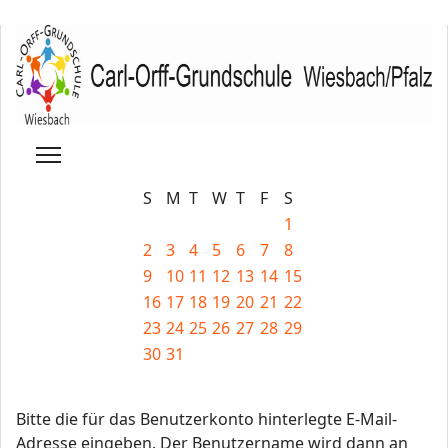
S
M
T
W
T
F
S
1
2
3
4
5
6
7
8
9
10
11
12
13
14
15
16
17
18
19
20
21
22
23
24
25
26
27
28
29
30
31
Bitte die für das Benutzerkonto hinterlegte E-Mail-
Adresse eingeben. Der Benutzername wird dann an