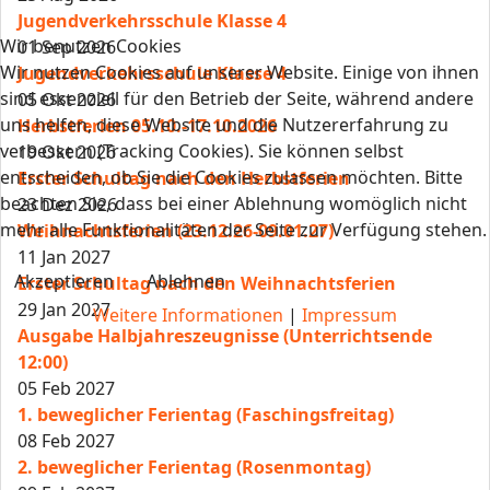
Jugendverkehrsschule Klasse 4
Wir benutzen Cookies
01 Sep 2026
Wir nutzen Cookies auf unserer Website. Einige von ihnen
Jugendverkehrsschule Klasse 4
sind essenziell für den Betrieb der Seite, während andere
05 Okt 2026
uns helfen, diese Website und die Nutzererfahrung zu
Herbstferien 05.10.-17.10.2026
verbessern (Tracking Cookies). Sie können selbst
19 Okt 2026
entscheiden, ob Sie die Cookies zulassen möchten. Bitte
Erster Schultag nach den Herbstferien
beachten Sie, dass bei einer Ablehnung womöglich nicht
23 Dez 2026
mehr alle Funktionalitäten der Seite zur Verfügung stehen.
Weihnachtsferien (23.12.26-09.01.27)
11 Jan 2027
Akzeptieren
Ablehnen
Erster Schultag nach den Weihnachtsferien
29 Jan 2027
Weitere Informationen
|
Impressum
Ausgabe Halbjahreszeugnisse (Unterrichtsende
12:00)
05 Feb 2027
1. beweglicher Ferientag (Faschingsfreitag)
08 Feb 2027
2. beweglicher Ferientag (Rosenmontag)