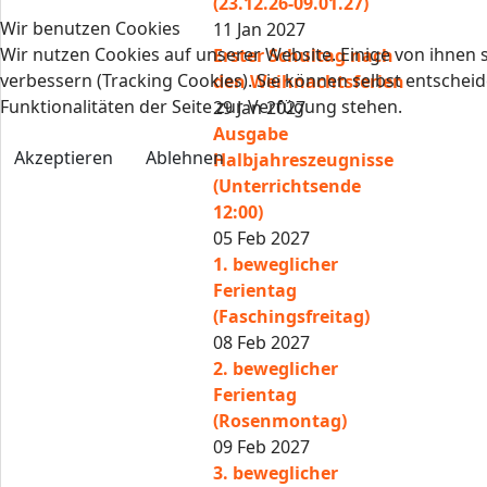
(23.12.26-09.01.27)
Wir benutzen Cookies
11 Jan 2027
Wir nutzen Cookies auf unserer Website. Einige von ihnen s
Erster Schultag nach
verbessern (Tracking Cookies). Sie können selbst entscheid
den Weihnachtsferien
Funktionalitäten der Seite zur Verfügung stehen.
29 Jan 2027
Ausgabe
Akzeptieren
Ablehnen
Halbjahreszeugnisse
(Unterrichtsende
12:00)
05 Feb 2027
1. beweglicher
Ferientag
(Faschingsfreitag)
08 Feb 2027
2. beweglicher
Ferientag
(Rosenmontag)
09 Feb 2027
3. beweglicher