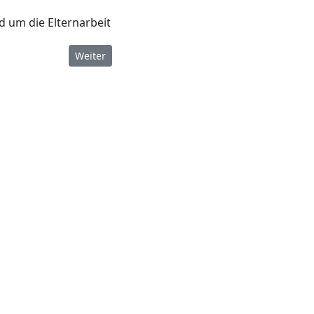
d um die Elternarbeit
Nächster Beitrag: Schulelternbeirat
Weiter