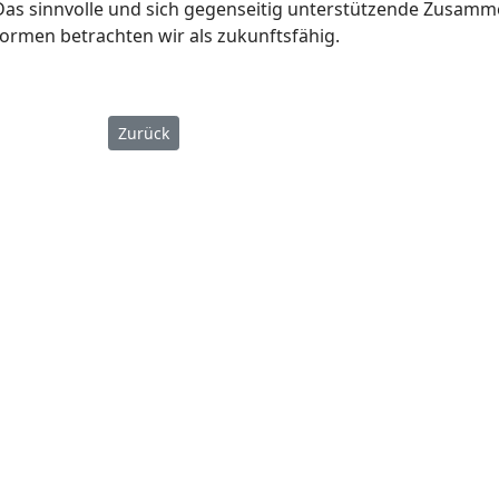
g. Das sinnvolle und sich gegenseitig unterstützende Zusamm
ormen betrachten wir als zukunftsfähig.
Vorheriger Beitrag: Schüler
Zurück