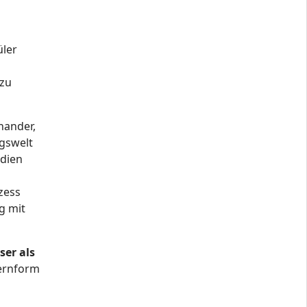
üler
 zu
nander,
ngswelt
edien
zess
g mit
ser als
Lernform