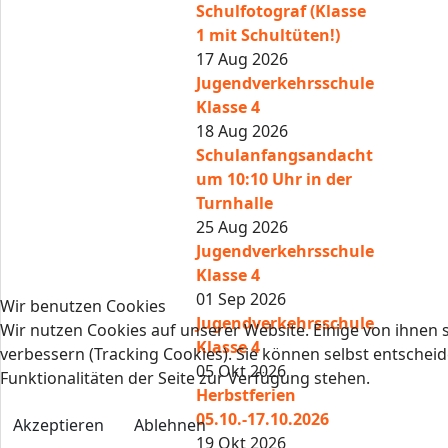
Schulfotograf (Klasse
1 mit Schultüten!)
17 Aug 2026
Jugendverkehrsschule
Klasse 4
18 Aug 2026
Schulanfangsandacht
um 10:10 Uhr in der
Turnhalle
25 Aug 2026
Jugendverkehrsschule
Klasse 4
01 Sep 2026
Wir benutzen Cookies
Jugendverkehrsschule
Wir nutzen Cookies auf unserer Website. Einige von ihnen s
Klasse 4
verbessern (Tracking Cookies). Sie können selbst entscheid
05 Okt 2026
Funktionalitäten der Seite zur Verfügung stehen.
Herbstferien
05.10.-17.10.2026
Akzeptieren
Ablehnen
19 Okt 2026