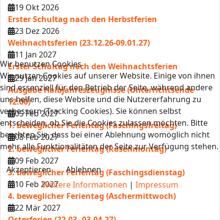
19 Okt 2026
Erster Schultag nach den Herbstferien
23 Dez 2026
Weihnachtsferien (23.12.26-09.01.27)
11 Jan 2027
Wir benutzen Cookies
Erster Schultag nach den Weihnachtsferien
Wir nutzen Cookies auf unserer Website. Einige von ihnen
29 Jan 2027
sind essenziell für den Betrieb der Seite, während andere
Ausgabe Halbjahreszeugnisse (Unterrichtsende
uns helfen, diese Website und die Nutzererfahrung zu
12:00)
verbessern (Tracking Cookies). Sie können selbst
05 Feb 2027
entscheiden, ob Sie die Cookies zulassen möchten. Bitte
1. beweglicher Ferientag (Faschingsfreitag)
beachten Sie, dass bei einer Ablehnung womöglich nicht
08 Feb 2027
mehr alle Funktionalitäten der Seite zur Verfügung stehen.
2. beweglicher Ferientag (Rosenmontag)
09 Feb 2027
Akzeptieren
Ablehnen
3. beweglicher Ferientag (Faschingsdienstag)
10 Feb 2027
Weitere Informationen
|
Impressum
4. beweglicher Ferientag (Aschermittwoch)
22 Mär 2027
Osterferien (22.03.-03.04.27)