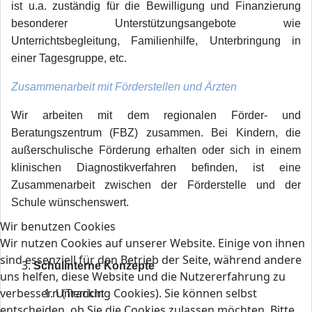
ist u.a. zuständig für die Bewilligung und Finanzierung
besonderer Unterstützungsangebote wie
Unterrichtsbegleitung, Familienhilfe, Unterbringung in
einer Tagesgruppe, etc.
Zusammenarbeit mit Förderstellen und Ärzten
Wir arbeiten mit dem regionalen Förder- und
Beratungszentrum (FBZ) zusammen. Bei Kindern, die
außerschulische Förderung erhalten oder sich in einem
klinischen Diagnostikverfahren befinden, ist eine
Zusammenarbeit zwischen der Förderstelle und der
Schule wünschenswert.
Wir benutzen Cookies
Wir nutzen Cookies auf unserer Website. Einige von ihnen
sind essenziell für den Betrieb der Seite, während andere
Schulinterne Konzepte
uns helfen, diese Website und die Nutzererfahrung zu
verbessern (Tracking Cookies). Sie können selbst
Unterricht
entscheiden, ob Sie die Cookies zulassen möchten. Bitte