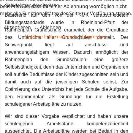
beachten Sie, dass bei einer Ablehnung womöglich nicht
Schuleigene Arbeitspläne
mehr alle Funktionalitäten der Seite zur Verfügung stehen.
Basierend auf den von der KMK verabschiedeten
Bildungsstandards wurde in Rheinland-Pfalz der
Akzeptieren
Ablehnen
Rahmenplan Grundschule erarbeitet, der die Grundlage
Weitere Informationen
|
Impressum
des Unterrichts aller Grundschulen darstellt. Der
Schwerpunkt liegt auf anschluss- und
anwendungsfähigem Wissen. Dadurch ermöglicht der
Rahmenplan den Grundschulen eine größere
Selbstständigkeit, denn das Unterrichten und Organisieren
soll auf die Bedürfnisse der Kinder zugeschnitten sein und
damit auch auf die jeweiligen Schulen selbst. Zur
Optimierung des Unterrichts hat jede Schule die Aufgabe,
den Rahmenplan als Grundlage für die Erstellung
schuleigener Arbeitspläne zu nutzen.
Wir sind dieser Vorgabe verpflichtet und haben unsere
schuleigenen Arbeitspläne kompetenzorientiert
ausgerichtet. Die Arbeitspläne werden bei Bedarf in den