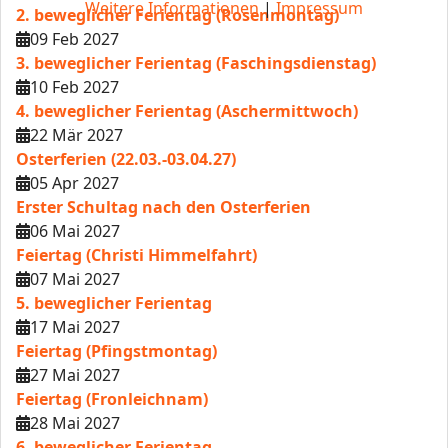
Weitere Informationen
|
Impressum
2. beweglicher Ferientag (Rosenmontag)
09 Feb 2027
3. beweglicher Ferientag (Faschingsdienstag)
10 Feb 2027
4. beweglicher Ferientag (Aschermittwoch)
22 Mär 2027
Osterferien (22.03.-03.04.27)
05 Apr 2027
Erster Schultag nach den Osterferien
06 Mai 2027
Feiertag (Christi Himmelfahrt)
07 Mai 2027
5. beweglicher Ferientag
17 Mai 2027
Feiertag (Pfingstmontag)
27 Mai 2027
Feiertag (Fronleichnam)
28 Mai 2027
6. beweglicher Ferientag