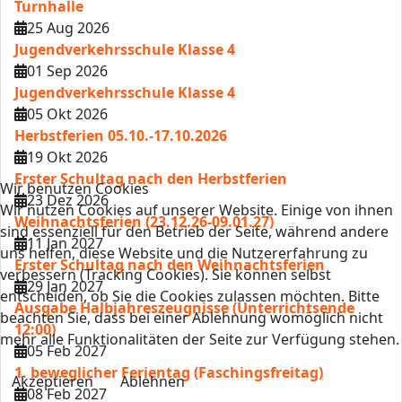
Turnhalle
25 Aug 2026
Jugendverkehrsschule Klasse 4
01 Sep 2026
Jugendverkehrsschule Klasse 4
05 Okt 2026
Herbstferien 05.10.-17.10.2026
19 Okt 2026
Erster Schultag nach den Herbstferien
Wir benutzen Cookies
23 Dez 2026
Wir nutzen Cookies auf unserer Website. Einige von ihnen
Weihnachtsferien (23.12.26-09.01.27)
sind essenziell für den Betrieb der Seite, während andere
11 Jan 2027
uns helfen, diese Website und die Nutzererfahrung zu
Erster Schultag nach den Weihnachtsferien
verbessern (Tracking Cookies). Sie können selbst
29 Jan 2027
entscheiden, ob Sie die Cookies zulassen möchten. Bitte
Ausgabe Halbjahreszeugnisse (Unterrichtsende
beachten Sie, dass bei einer Ablehnung womöglich nicht
12:00)
mehr alle Funktionalitäten der Seite zur Verfügung stehen.
05 Feb 2027
1. beweglicher Ferientag (Faschingsfreitag)
Akzeptieren
Ablehnen
08 Feb 2027