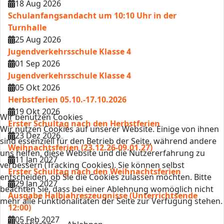
18 Aug 2026
Schulanfangsandacht um 10:10 Uhr in der
Turnhalle
25 Aug 2026
Jugendverkehrsschule Klasse 4
01 Sep 2026
Jugendverkehrsschule Klasse 4
05 Okt 2026
Herbstferien 05.10.-17.10.2026
19 Okt 2026
Wir benutzen Cookies
Erster Schultag nach den Herbstferien
Wir nutzen Cookies auf unserer Website. Einige von ihnen
23 Dez 2026
sind essenziell für den Betrieb der Seite, während andere
Weihnachtsferien (23.12.26-09.01.27)
uns helfen, diese Website und die Nutzererfahrung zu
11 Jan 2027
verbessern (Tracking Cookies). Sie können selbst
Erster Schultag nach den Weihnachtsferien
entscheiden, ob Sie die Cookies zulassen möchten. Bitte
29 Jan 2027
beachten Sie, dass bei einer Ablehnung womöglich nicht
Ausgabe Halbjahreszeugnisse (Unterrichtsende
mehr alle Funktionalitäten der Seite zur Verfügung stehen.
12:00)
05 Feb 2027