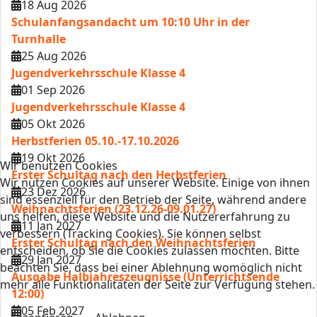
18 Aug 2026
Schulanfangsandacht um 10:10 Uhr in der
Turnhalle
25 Aug 2026
Jugendverkehrsschule Klasse 4
01 Sep 2026
Jugendverkehrsschule Klasse 4
05 Okt 2026
Herbstferien 05.10.-17.10.2026
19 Okt 2026
Wir benutzen Cookies
Erster Schultag nach den Herbstferien
Wir nutzen Cookies auf unserer Website. Einige von ihnen
23 Dez 2026
sind essenziell für den Betrieb der Seite, während andere
Weihnachtsferien (23.12.26-09.01.27)
uns helfen, diese Website und die Nutzererfahrung zu
11 Jan 2027
verbessern (Tracking Cookies). Sie können selbst
Erster Schultag nach den Weihnachtsferien
entscheiden, ob Sie die Cookies zulassen möchten. Bitte
29 Jan 2027
beachten Sie, dass bei einer Ablehnung womöglich nicht
Ausgabe Halbjahreszeugnisse (Unterrichtsende
mehr alle Funktionalitäten der Seite zur Verfügung stehen.
12:00)
05 Feb 2027