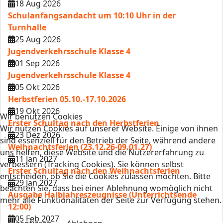
18 Aug 2026
Schulanfangsandacht um 10:10 Uhr in der
Turnhalle
25 Aug 2026
Jugendverkehrsschule Klasse 4
01 Sep 2026
Jugendverkehrsschule Klasse 4
05 Okt 2026
Herbstferien 05.10.-17.10.2026
19 Okt 2026
Wir benutzen Cookies
Erster Schultag nach den Herbstferien
Wir nutzen Cookies auf unserer Website. Einige von ihnen
23 Dez 2026
sind essenziell für den Betrieb der Seite, während andere
Weihnachtsferien (23.12.26-09.01.27)
uns helfen, diese Website und die Nutzererfahrung zu
11 Jan 2027
verbessern (Tracking Cookies). Sie können selbst
Erster Schultag nach den Weihnachtsferien
entscheiden, ob Sie die Cookies zulassen möchten. Bitte
29 Jan 2027
beachten Sie, dass bei einer Ablehnung womöglich nicht
Ausgabe Halbjahreszeugnisse (Unterrichtsende
mehr alle Funktionalitäten der Seite zur Verfügung stehen.
12:00)
05 Feb 2027