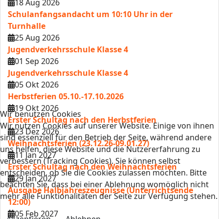
18 Aug 2026
Schulanfangsandacht um 10:10 Uhr in der
Turnhalle
25 Aug 2026
Jugendverkehrsschule Klasse 4
01 Sep 2026
Jugendverkehrsschule Klasse 4
05 Okt 2026
Herbstferien 05.10.-17.10.2026
19 Okt 2026
Wir benutzen Cookies
Erster Schultag nach den Herbstferien
Wir nutzen Cookies auf unserer Website. Einige von ihnen
23 Dez 2026
sind essenziell für den Betrieb der Seite, während andere
Weihnachtsferien (23.12.26-09.01.27)
uns helfen, diese Website und die Nutzererfahrung zu
11 Jan 2027
verbessern (Tracking Cookies). Sie können selbst
Erster Schultag nach den Weihnachtsferien
entscheiden, ob Sie die Cookies zulassen möchten. Bitte
29 Jan 2027
beachten Sie, dass bei einer Ablehnung womöglich nicht
Ausgabe Halbjahreszeugnisse (Unterrichtsende
mehr alle Funktionalitäten der Seite zur Verfügung stehen.
12:00)
05 Feb 2027