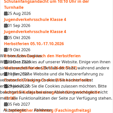
Schulanfangsandacht um 10:10 Uhr in der
Turnhalle
25 Aug 2026
Jugendverkehrsschule Klasse 4
01 Sep 2026
Jugendverkehrsschule Klasse 4
05 Okt 2026
Herbstferien 05.10.-17.10.2026
19 Okt 2026
Wir benutzen Cookies
Erster Schultag nach den Herbstferien
Wir nutzen Cookies auf unserer Website. Einige von ihnen
23 Dez 2026
sind essenziell für den Betrieb der Seite, während andere
Weihnachtsferien (23.12.26-09.01.27)
uns helfen, diese Website und die Nutzererfahrung zu
11 Jan 2027
verbessern (Tracking Cookies). Sie können selbst
Erster Schultag nach den Weihnachtsferien
entscheiden, ob Sie die Cookies zulassen möchten. Bitte
29 Jan 2027
beachten Sie, dass bei einer Ablehnung womöglich nicht
Ausgabe Halbjahreszeugnisse (Unterrichtsende
mehr alle Funktionalitäten der Seite zur Verfügung stehen.
12:00)
05 Feb 2027
Akzeptieren
Ablehnen
1. beweglicher Ferientag (Faschingsfreitag)