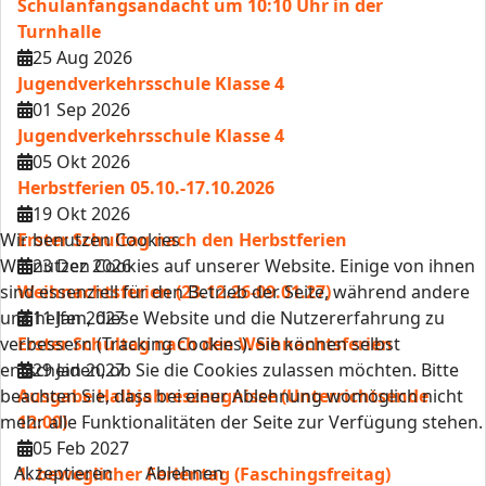
Schulanfangsandacht um 10:10 Uhr in der
Turnhalle
25 Aug 2026
Jugendverkehrsschule Klasse 4
01 Sep 2026
Jugendverkehrsschule Klasse 4
05 Okt 2026
Herbstferien 05.10.-17.10.2026
19 Okt 2026
Wir benutzen Cookies
Erster Schultag nach den Herbstferien
Wir nutzen Cookies auf unserer Website. Einige von ihnen
23 Dez 2026
sind essenziell für den Betrieb der Seite, während andere
Weihnachtsferien (23.12.26-09.01.27)
uns helfen, diese Website und die Nutzererfahrung zu
11 Jan 2027
verbessern (Tracking Cookies). Sie können selbst
Erster Schultag nach den Weihnachtsferien
entscheiden, ob Sie die Cookies zulassen möchten. Bitte
29 Jan 2027
beachten Sie, dass bei einer Ablehnung womöglich nicht
Ausgabe Halbjahreszeugnisse (Unterrichtsende
mehr alle Funktionalitäten der Seite zur Verfügung stehen.
12:00)
05 Feb 2027
Akzeptieren
Ablehnen
1. beweglicher Ferientag (Faschingsfreitag)