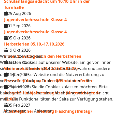
Schulanfangsandacht um 10:10 Uhr in der
Turnhalle
25 Aug 2026
Jugendverkehrsschule Klasse 4
01 Sep 2026
Jugendverkehrsschule Klasse 4
05 Okt 2026
Herbstferien 05.10.-17.10.2026
19 Okt 2026
Wir benutzen Cookies
Erster Schultag nach den Herbstferien
Wir nutzen Cookies auf unserer Website. Einige von ihnen
23 Dez 2026
sind essenziell für den Betrieb der Seite, während andere
Weihnachtsferien (23.12.26-09.01.27)
uns helfen, diese Website und die Nutzererfahrung zu
11 Jan 2027
verbessern (Tracking Cookies). Sie können selbst
Erster Schultag nach den Weihnachtsferien
entscheiden, ob Sie die Cookies zulassen möchten. Bitte
29 Jan 2027
beachten Sie, dass bei einer Ablehnung womöglich nicht
Ausgabe Halbjahreszeugnisse (Unterrichtsende
mehr alle Funktionalitäten der Seite zur Verfügung stehen.
12:00)
05 Feb 2027
Akzeptieren
Ablehnen
1. beweglicher Ferientag (Faschingsfreitag)